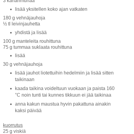
3 kananmunaa
lisää yksitellen koko ajan vatkaten
180 g vehnäjauhoja
½ tl leivinjauhetta
yhdistä ja lisää
100 g manteleita rouhittuna
75 g tummaa suklaata rouhittuna
lisää
30 g vehnäjauhoja
lisää jauhot liotettuihin hedelmiin ja lisää sitten
taikinaan
kaada taikina voideltuun vuokaan ja paista 160
°C noin tunti tai kunnes tikkuun ei jää taikinaa
anna kakun maustua hyvin pakattuna ainakin
kaksi päivää
kuorrutus
25 g viskiä