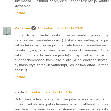
lukemassa uusimmat päivityksesi, ihanat reseptit ja kauniit
kuvat aina. :)
Vastaa
Marianna
12. joulukuuta 2012 klo 23.00
Englantilainen hedelmäkakku säilyy melko pitkään ja
paranee vain vanhetessaan :) Uskaltaisin väittää, että jos
kakun tekee nyt, on se jouluna vielä hyvää. Kannattaa vain
pakata hyvin, ettei sen takia pääse kuivumaan. Oma
kakkuni (mitä siitä vielä on jäljellä) on nyt ollut kohta viikon
huoneenlämmössä kakkukuvun alla ja on edelleen hyvää.
Kylmäsäilytys tietenkin varmempi, jos haluaa ottaa varman
päälle :)
Vastaa
josSu
16. joulukuuta 2012 klo 12.36
Ooh. Tein eilen tätä yhden harjotusversion ennen kun
rupean sukulaisille pakkailemaan ja en malttanut odottaa
kun tähän päivään tuon maustumisen kanssa ja on kyllä