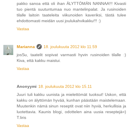
pakko sanoa että oli ihan ÄLYTTÖMÄN NANNAA!!! Kivasti
tuo pientä suutuntumaa nuo mantelinpalat. Ja rusinoiden
tilalle laitoin taateleita viikunoiden kaveriksi, tästä tulee
ehdottomasti meidän uusi joulukahvikakku!!! :)
Vastaa
Marianna
18. joulukuuta 2012 klo 11.59
josSu, taatelit sopivat varmasti hyvin rusinoiden tilalle :)
Kiva, että kakku maistui.
Vastaa
Anonyymi
18. joulukuuta 2012 klo 15.11
Juuri tuli kakku uunista ja mielettömät tuoksut! Uskon, että
kakku on älyttömän hyvää, kunhan päästään maistelemaan.
Muutenkin nämä sinun reseptit ovat niin hyviä, herkullisia ja
luotettavia. Kaunis blogi, odottelen aina uusia reseptejä=)
T.Iiris
Vastaa