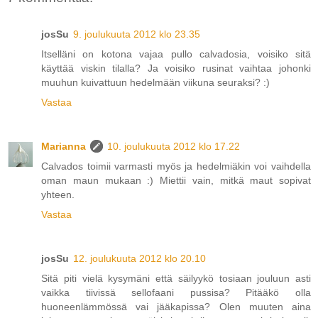
josSu
9. joulukuuta 2012 klo 23.35
Itselläni on kotona vajaa pullo calvadosia, voisiko sitä
käyttää viskin tilalla? Ja voisiko rusinat vaihtaa johonki
muuhun kuivattuun hedelmään viikuna seuraksi? :)
Vastaa
Marianna
10. joulukuuta 2012 klo 17.22
Calvados toimii varmasti myös ja hedelmiäkin voi vaihdella
oman maun mukaan :) Miettii vain, mitkä maut sopivat
yhteen.
Vastaa
josSu
12. joulukuuta 2012 klo 20.10
Sitä piti vielä kysymäni että säilyykö tosiaan jouluun asti
vaikka tiivissä sellofaani pussisa? Pitääkö olla
huoneenlämmössä vai jääkapissa? Olen muuten aina