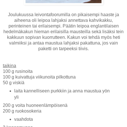
Joulukuussa leivontafoorumilla on pikaisempi haaste ja
aiheena oli leipoa lahjaksi annettava kahvikakku,
perinteinen tai erilaisempi. Päätin leipoa englantilaisen
hedelmäkakun hieman erilaisilla mausteilla sekä lisäksi tein
kakkuun sopivan kuorrutteen. Kakun voi tehdä myös heti
valmiiksi ja antaa maustua lahjaksi pakattuna, jos vain
paketti on tarpeeksi tiivis.
taikina
100 g rusinoita
100 g kuivattuja viikunoita pilkottuna
50 g viskiä
laita kannelliseen purkkiin ja anna maustua yön
yli
200 g voita huoneenlämpöisenä
200 g ruokosokeria
vaahdota