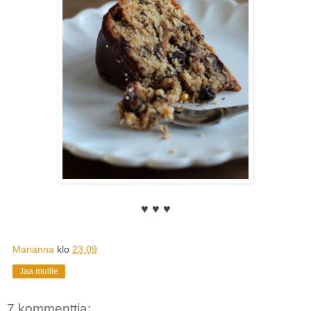
♥
♥
♥
Marianna
klo
23.09
Jaa muille
7 kommenttia: