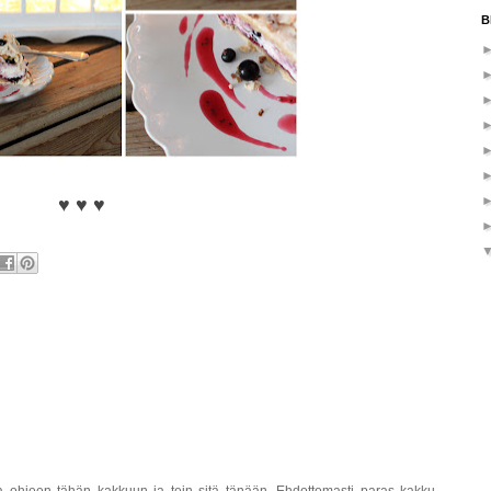
B
♥
♥
♥