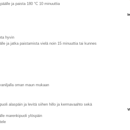
n päälle ja paista 180
°
C 10 minuuttia
I
ota hyvin
lle ja jatka paistamista vielä noin 15 minuuttia tai kunnes
 vaniljalla oman maun mukaan
uoli alaspäin ja levitä siihen hillo ja kermavaahto sekä
V
lle marenkipuoli ylöspäin
tele