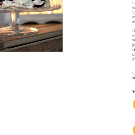
L
t
V
l
in
R
&
v
j
s
b
m
E
ki
S