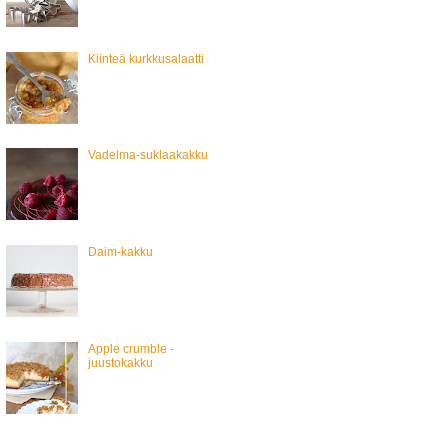
Kiinteä kurkkusalaatti
Vadelma-suklaakakku
Daim-kakku
Apple crumble -
juustokakku