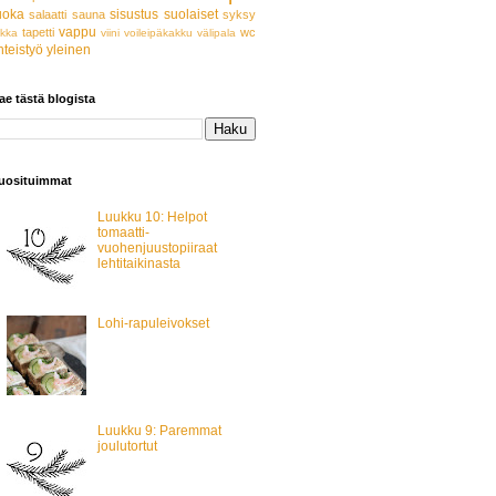
uoka
sisustus
suolaiset
salaatti
sauna
syksy
vappu
tapetti
wc
akka
viini
voileipäkakku
välipala
hteistyö
yleinen
ae tästä blogista
uosituimmat
Luukku 10: Helpot
tomaatti-
vuohenjuustopiiraat
lehtitaikinasta
Lohi-rapuleivokset
Luukku 9: Paremmat
joulutortut