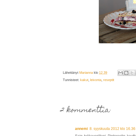
Lähettänyt
Marianna
klo
12.39
Tunnisteet:
kakut
,
leivonta
,
reseptit
2 kommenttia:
annemi
8. syyskuuta 2012 klo 16.36