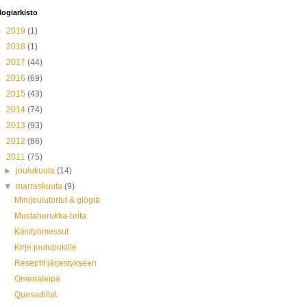
logiarkisto
►
2019
(1)
►
2018
(1)
►
2017
(44)
►
2016
(69)
►
2015
(43)
►
2014
(74)
►
2013
(93)
►
2012
(86)
▼
2011
(75)
►
joulukuuta
(14)
▼
marraskuuta
(9)
Minijoulutortut & glögiä
Mustaherukka-brita
Käsityömessut
Kirje joulupukille
Reseptit järjestykseen
Omenaleipä
Quesadillat