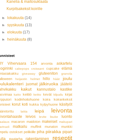
Kanelia & maitosuklaata
Kurpitsakeksit koirille
►
lokakuuta
(14)
►
syyskuuta
(13)
►
elokuuta
(17)
►
heinäkuuta
(8)
unnisteet
IY
Vihervaara 154
askartelu
arvonta
logirinki
elämä
cupcake
cakepops
croissant
gluteeniton
antasiakakku
giveaway
granola
joulu
hillo
alloween
heijastin
helmet
häät
oulukalenteri
jälkiruoka
juomat
jäätelö
kakut
ahvikakku
kannustalo
kastike
asvimaa
keittiö
kevät
kirjat
katto
keitto
kilpailu
rpputori
kodinhoitohuone
koira
koirankeksit
korut
koti
käsityöt
oristeet
kukka
kylpyhuone
leivonta
leipä
ääretorttu
lattia
eivontahaaste
leivos
luonto
levite
lisuke
makeiset
macaron
maidoton
aalaus
makupari
matkailu
muffinit
munaton
munkki
arinadi
piirakka
piha
pipari
mpelu
ostokset
peilikiille
reseptit
ulla
rakentaminen
puutarha