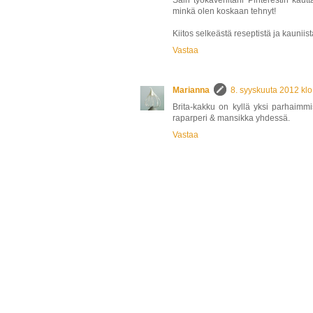
Sain työkaveriltani Pinterestin kau
minkä olen koskaan tehnyt!
Kiitos selkeästä reseptistä ja kauniist
Vastaa
Marianna
8. syyskuuta 2012 klo
Brita-kakku on kyllä yksi parhaimmi
raparperi & mansikka yhdessä.
Vastaa