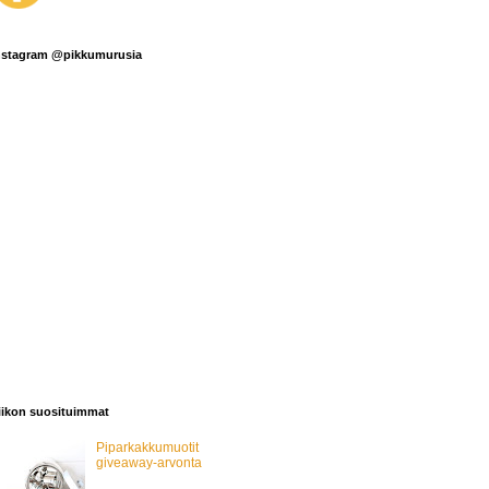
nstagram @pikkumurusia
iikon suosituimmat
Piparkakkumuotit
giveaway-arvonta