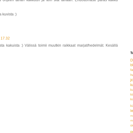
tta ohjeen tähän kakkuun ja tein sitä tänään. Ehdottomasti paras kakku
a kuvista :)
 17.32
sta kakuista :) Välissä toimii muutkin raikkaat marjat/hedelmät. Kesällä
T
D
b
f
h
j
k
k
ki
k
k
l
m
m
o
p