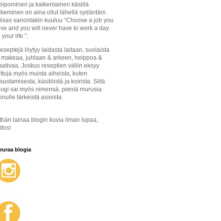
eipominen ja kaikenlainen käsillä
ekeminen on aina ollut lähellä sydäntäni.
iisas sanontakin kuuluu “Choose a job you
ove and you will never have to work a day
 your life.”.
eseptejä löytyy laidasta laitaan, suolaista
 makeaa, juhlaan & arkeen, helppoa &
aativaa. Joskus reseptien väliin eksyy
uttuja myös muista aiheista, kuten
isustamisesta, käsitöistä ja koirista. Siitä
logi sai myös nimensä, pieniä murusia
inulle tärkeistä asioista.
thän lainaa blogin kuvia ilman lupaa,
itos!
euraa blogia