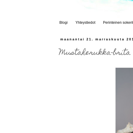
Blogi
Yhteystiedot
Perinteinen soker
maanantai 21. marraskuuta 20
Mustaherukka-brita