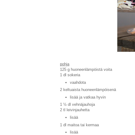
pohja
125 g huoneenlämpöistä voita
1 dl sokeria
vaahdota
2 keltuaista huoneenlämpöisenä
lisää ja vatkaa hyvin
1 ½ dl vehnäjauhoja
2 tl leivinjauhetta
lisää
1 dl maitoa tai kermaa
lisää