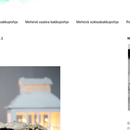
ikakkupohja
Mehevä vaalea kakkupohja
Mehevä suklaakakkupohja
Re
11
M
B
p