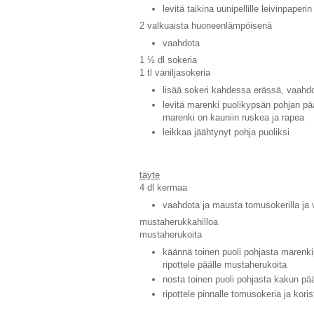
levitä taikina uunipellille leivinpaperi
2 valkuaista huoneenlämpöisenä
vaahdota
1 ½ dl sokeria
1 tl vaniljasokeria
lisää sokeri kahdessa erässä, vaahd
levitä marenki puolikypsän pohjan pää
marenki on kauniin ruskea ja rapea
leikkaa jäähtynyt pohja puoliksi
täyte
4 dl kermaa
vaahdota ja mausta tomusokerilla ja
mustaherukkahilloa
mustaherukoita
käännä toinen puoli pohjasta marenkip
ripottele päälle mustaherukoita
nosta toinen puoli pohjasta kakun pää
ripottele pinnalle tomusokeria ja koris