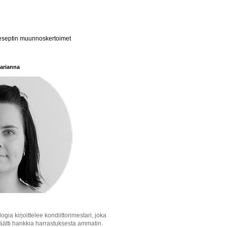
septin muunnoskertoimet
arianna
logia kirjoittelee kondiittorimestari, joka
äätti hankkia harrastuksesta ammatin.