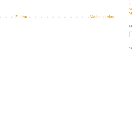
r
t
y
Etusivu
Vanhempi viesti
H
S